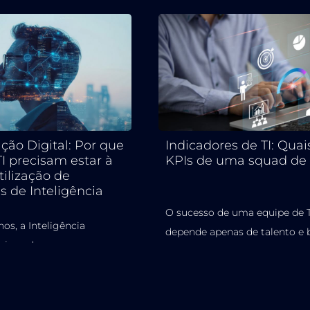
ção Digital: Por que
Indicadores de TI: Quai
TI precisam estar à
KPIs de uma squad de 
tilização de
s de Inteligência
O sucesso de uma equipe de T
os, a Inteligência
depende apenas de talento e 
) deixou de ser apenas uma
práticas, mas também de aco
nológica para se
mo um...