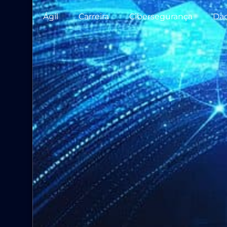
Ágil
Carreira
Cibersegurança
Da