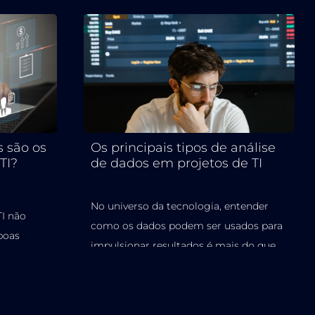
s são os
Os principais tipos de análise
TI?
de dados em projetos de TI
No universo da tecnologia, entender
I não
como os dados podem ser usados para
boas
impulsionar resultados é mais do que
mpanhar...
uma...